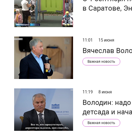
в Саратове, Э
11:01
15 июня
Вячеслав Вол
Важная новость
11:19
8 июня
Володин: над
детсада и нач
Важная новость