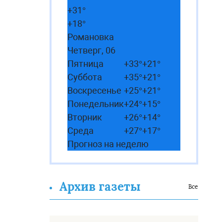
+
31°
+
18°
Романовка
Четверг, 06
Пятница
+
33°
+
21°
Суббота
+
35°
+
21°
Воскресенье
+
25°
+
21°
Понедельник
+
24°
+
15°
Вторник
+
26°
+
14°
Среда
+
27°
+
17°
Прогноз на неделю
Архив газеты
Все