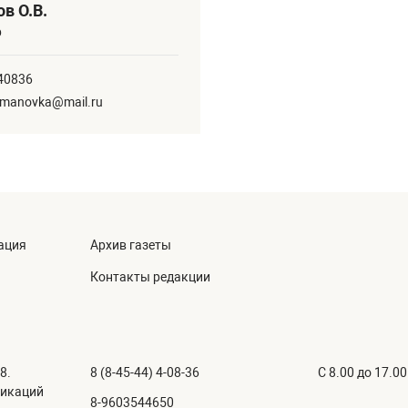
в О.В.
р
40836
omanovka@mail.ru
ация
Архив газеты
Контакты редакции
8.
8 (8-45-44) 4-08-36
C 8.00 до 17.00
никаций
8-9603544650