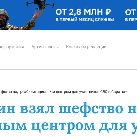
информация
Архив газеты
Контакты редакции
ефство над реабилитационным центром для участников СВО в Саратове
ин взял шефство 
ым центром для 