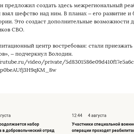
н предложил создать здесь межрегиональный ре
 взял шефство над ним. В планах – его развитие и
ории. Это создаст дополнительные возможности 
иков СВО.
литационный центр востребован: стали приезжать 
ов», – подчеркнул Володин.
/rutube.ru/video/private/5d8301586e09d410f17e5a6
lp0beAUfj3H9qKM_8w
вгуста
12:44
4 августа
продолжается набор
Участники специальной военн
в в добровольческий отряд
операции проходят реабилита