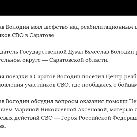
ав Володин взял шефство над реабилитационным 
иков СВО в Саратове
датель Государственной Думы Вячеслав Володин р
тельном округе — Саратовской области.
мя поездки в Саратов Володин посетил Центр реа
новления участников СВО, где пообщался с бойцам
ав Володин обсудил вопросы оказания помощи Це
нием Мариной Николаевной Аксеновой, матерью л
оевых действий СВО — Героя Российской Федерац
ва.