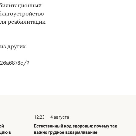
абилитационный
 благоустройство
для реабилитации
из других
c26a6878c/?
12:23
4 августа
ой
Естественный код здоровья: почему так
цию в
важно грудное вскармливание