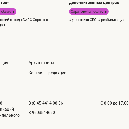
атов»
дополнительных центрах
 область
Саратовская область
еский отряд «БАРС-Саратов»
# участники СВО
# реабилитация
дан
ация
Архив газеты
Контакты редакции
8.
8 (8-45-44) 4-08-36
C 8.00 до 17.00
никаций
8-9603544650
ципального