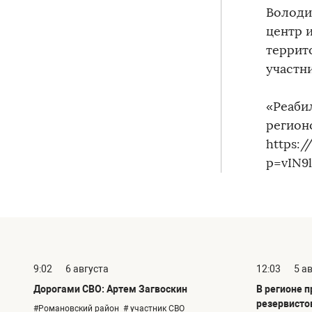
Володи
центр и
террит
участн
«Реаби
регион
https:/
p=vIN9
9:02
6 августа
12:03
5 а
Дорогами СВО: Артем Загвоскин
В регионе 
резервисто
#Романовский район
# участник СВО