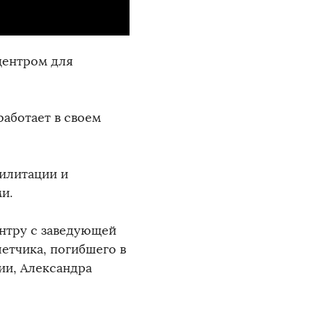
центром для
аботает в своем
билитации и
и.
нтру с заведующей
етчика, погибшего в
ии, Александра