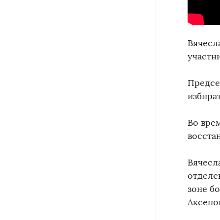
Вячесл
участн
Предсе
избира
Во вре
восста
Вячесл
отделе
зоне б
Аксено