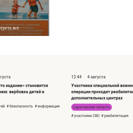
треть все
вгуста
12:44
4 августа
сто задание» становится
Участники специальной военн
ием: вербовка детей и
операции проходят реабилита
дополнительных центрах
тей
# безопасность
# информация
Саратовская область
# участники СВО
# реабилитация