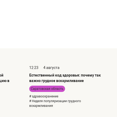
12:23
4 августа
ой
Естественный код здоровья: почему так
цию в
важно грудное вскармливание
Саратовская область
# здравоохранение
# Неделя популяризации грудного
вскармливания