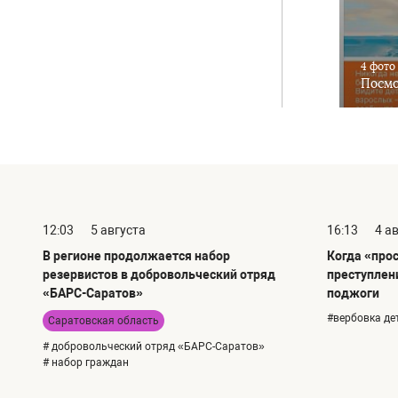
4 фото
Посмо
12:03
5 августа
16:13
4 а
В регионе продолжается набор
Когда «про
резервистов в добровольческий отряд
преступлен
«БАРС-Саратов»
поджоги
#вербовка де
Саратовская область
# добровольческий отряд «БАРС-Саратов»
# набор граждан