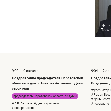
1 фото
Посмо
9:03
9 августа
9:04
2 ав
Поздравление председателя Саратовской
Поздравлен
областной думы Алексея Антонова с Днем
Воздушно-д
строителя
#губернатор 
# Роман Буса
председатель Саратовской областной думы
# День Возду
# А.В. Антонов
# День строителя
# поздравлен
# поздравление