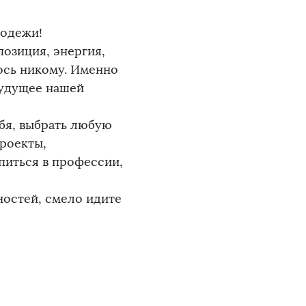
лодежи!
позиция, энергия,
лось никому. Именно
будущее нашей
бя, выбрать любую
проекты,
питься в профессии,
дностей, смело идите