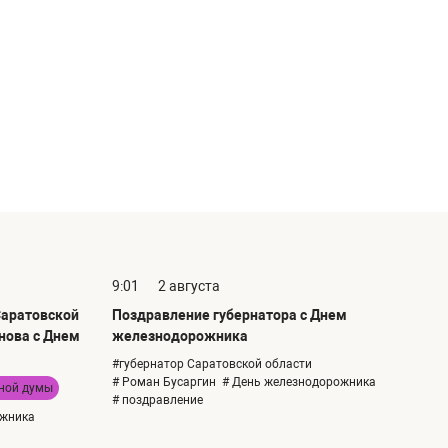
9:01
2 августа
Саратовской
Поздравление губернатора с Днем
нова с Днем
железнодорожника
#губернатор Саратовской области
# Роман Бусаргин
# День железнодорожника
тной думы
# поздравление
ожника