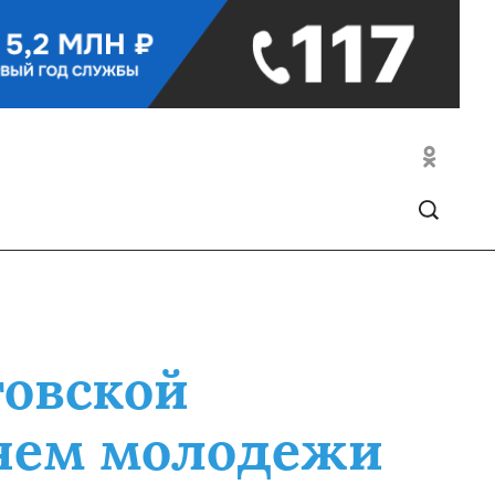
товской
Днем молодежи