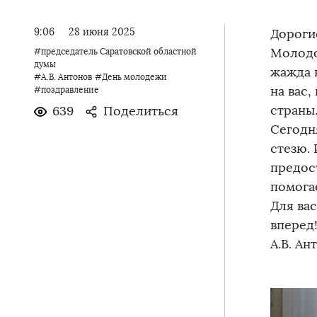
9:06
28 июня 2025
Дороги
Молодос
#председатель Саратовской областной
думы
жажда 
#А.В. Антонов
#День молодежи
на вас
#поздравление
страны
639
Поделиться
Сегодн
стезю.
предос
помога
Для вас
вперед
А.В. А