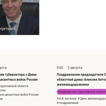
треть все
густа
9:02
2 августа
ие губернатора с Днем
Поздравление председателя 
есантных войск России
областной думы Алексея Анто
железнодорожника
Саратовской области
ргин
председатель Саратовской облас
шно-десантных войск России
# А.В. Антонов
# День железнодор
ие
# поздравление