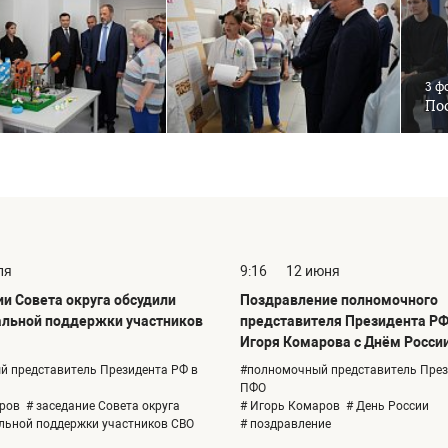
3 ф
Пос
ля
9:16
12 июня
ии Совета округа обсудили
Поздравление полномочного
льной поддержки участников
представителя Президента РФ
Игоря Комарова с Днём Росси
 представитель Президента РФ в
#полномочный представитель През
ПФО
ров
# заседание Совета округа
# Игорь Комаров
# День России
льной поддержки участников СВО
# поздравление