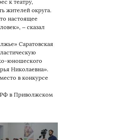
ес к театру,
ь жителей округа.
 это настоящее
овек», – сказал
олжье» Саратовская
пластическую
ско-юношеского
арья Николаевна».
 место в конкурсе
 РФ в Приволжском