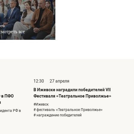
ото
мотреть все
12:30
27 апреля
В Ижевске наградили победителей VII
 в ПФО
Фестиваля «Театральное Приволжье»
и
#Ижевск
# фестиваль «Театральное Приволжье»
идента РФ в
# награждение победителей