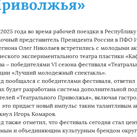
Приволжья»
 2025 года во время рабочей поездки в Республик
очный представитель Президента России в ПФО И
региона Олег Николаев встретились с молодыми а
ческого экспериментального театра пластики «Ка
ва – победителями VI сезона фестиваля «Театраль
ции «Лучший молодежный спектакль».
д пообщался с победителями фестиваля, ответил 
ах будет разработана система дополнительной п
телей «Театрального Приволжья», включая гастро
 это придаст новый импульс таким талантливым ак
кнул Игорь Комаров.
д также отметил, что фестиваль сегодня стал це
емым и объединяющим культурным брендом округа