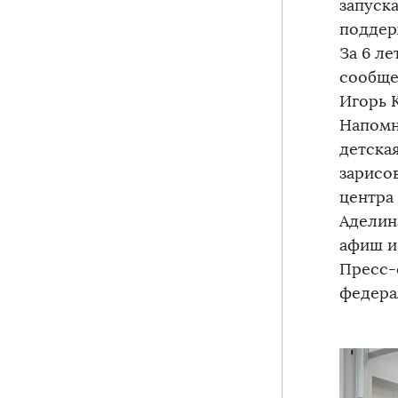
запуска
поддер
За 6 ле
сообще
Игорь 
Напомн
детска
зарисо
центра
Аделин
афиш и 
Пресс-
федера