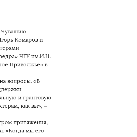
у Чувашию
горь Комаров и
ктерами
федра» ЧГУ им.И.Н.
ное Приволжье» в
на вопросы. «В
оддержки
льную и грантовую.
терам, как вы», –
нтром притяжения,
. «Когда мы его