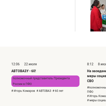
12:06
22 июля
8:12
8 ию
АВТОВАЗУ - 60!
На заседан
меры социа
полномочный представитель Президента
СВО
России в ПФО
#полномочный
# Игорь Комаров
# АВТОВАЗ
# 60 лет
ПФО
# Игорь Кома
# меры социа