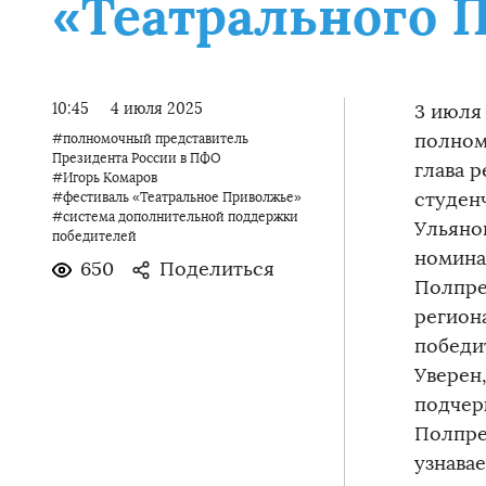
«Театрального 
10:45
4 июля 2025
3 июля
полном
#полномочный представитель
Президента России в ПФО
глава 
#Игорь Комаров
студен
#фестиваль «Театральное Приволжье»
#система дополнительной поддержки
Ульяно
победителей
номина
650
Поделиться
Полпре
регион
победи
Уверен,
подчер
Полпре
узнава