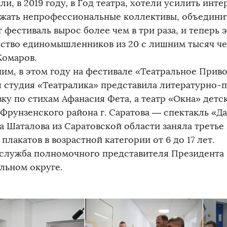
ли, в 2019 году, в Год театра, хотели усилить интер
жать непрофессиональные коллективы, объединит
т фестиваль вырос более чем в три раза, и теперь
ство единомышленников из 20 с лишним тысяч чел
Комаров.
им, в этом году на фестивале «Театральное Прив
я студия «Театралика» представила литературно-
вку по стихам Афанасия Фета, а театр «Окна» дет
 Фрунзенского района г. Саратова — спектакль «Д
а Шаталова из Саратовской области заняла третье
плакатов в возрастной категории от 6 до 17 лет.
служба полномочного представителя Президента
льном округе.