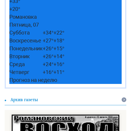
+
33°
+
20°
Романовка
Пятница, 07
Суббота
+
34°
+
22°
Воскресенье
+
27°
+
18°
Понедельник
+
26°
+
15°
Вторник
+
26°
+
14°
Среда
+
24°
+
16°
Четверг
+
16°
+
11°
Прогноз на неделю
Архив газеты