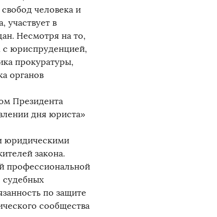
 свобод человека и
, участвует в
ан. Несмотря на то,
х с юриспруденцией,
ика прокуратуры,
ка органов
зом Президента
овлении дня юриста»
ми юридическими
ителей закона.
ей профессиональной
, судебных
язанность по защите
ического сообщества