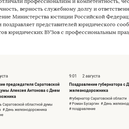
 отличали профессионализм и компетентность, чес
чность, верность служебному долгу и ответственн
ение Министерства юстиции Российской Федерац
и поздравляет представителей юридического сооб
тов юридических ВУЗов с профессиональным пра
густа
9:01
2 августа
ие председателя Саратовской
Поздравление губернатора с 
думы Алексея Антонова с Днем
железнодорожника
рожника
#губернатор Саратовской области
# Роман Бусаргин
# День железно
ь Саратовской областной думы
# поздравление
в
# День железнодорожника
ие