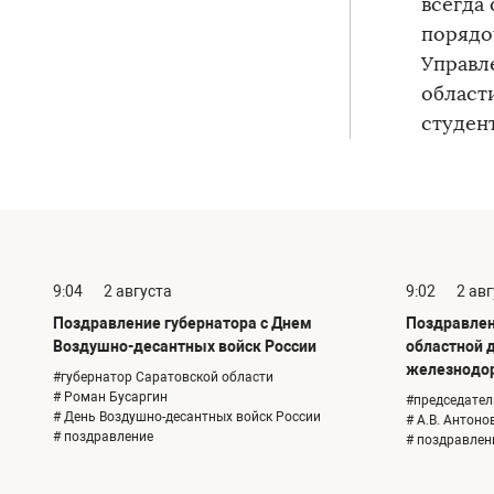
всегда
порядо
Управл
област
студен
9:04
2 августа
9:02
2 ав
Поздравление губернатора с Днем
Поздравлен
Воздушно-десантных войск России
областной 
железнодо
#губернатор Саратовской области
# Роман Бусаргин
#председател
# День Воздушно-десантных войск России
# А.В. Антоно
# поздравление
# поздравлен