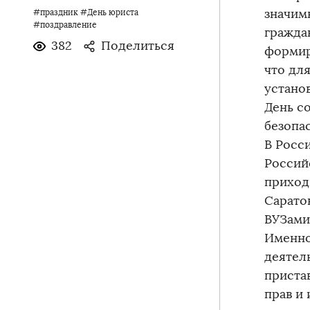
значим
#праздник
#День юриста
#поздравление
гражда
382
Поделиться
формир
что дл
устано
День с
безопас
В Росс
Россий
приходи
Сарато
ВУЗами
Именно
деятел
приста
прав и