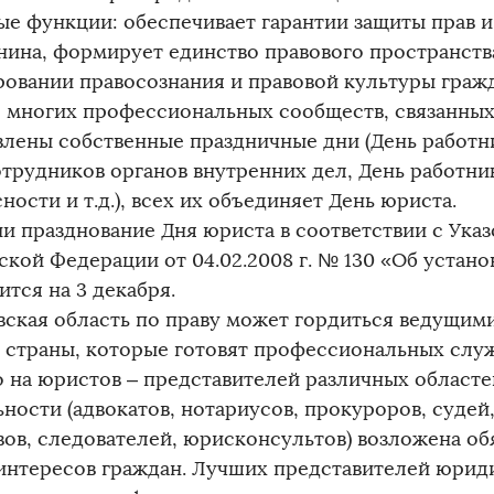
ые функции: обеспечивает гарантии защиты прав и
нина, формирует единство правового пространства
овании правосознания и правовой культуры гражд
я многих профессиональных сообществ, связанны
влены собственные праздничные дни (День работн
отрудников органов внутренних дел, День работни
ности и т.д.), всех их объединяет День юриста.
ии празднование Дня юриста в соответствии с Ука
ской Федерации от 04.02.2008 г. № 130 «Об устан
тся на 3 декабря.
вская область по праву может гордиться ведущи
 страны, которые готовят профессиональных служ
 на юристов – представителей различных област
ьности (адвокатов, нотариусов, прокуроров, судей
вов, следователей, юрисконсультов) возложена об
 интересов граждан. Лучших представителей юрид